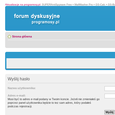
Aktualizacje na programosy.pl
:
SUPERAntiSpyware Free
•
MailWasher Pro
•
GS-Calc
•
GS-B
Strona główna
Wyślij hasło
Nazwa użytkownika:
Adres e-mail:
Musi być to adres e-mail podany w Twoim koncie. Jeżeli nie zmieniałeś go
poprzez panel użytkownika będzie to tez sam adres, który podałeś
podczas rejestracji.