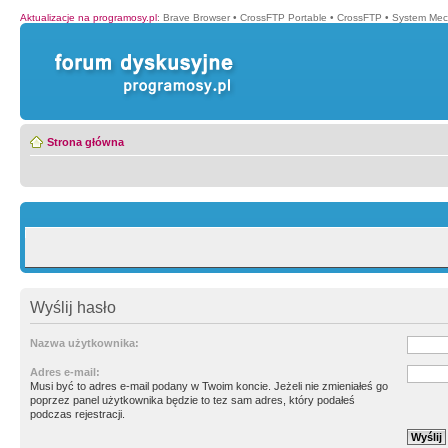
Aktualizacje na programosy.pl
:
Brave Browser
•
CrossFTP Portable
•
CrossFTP
•
System Mec
Strona główna
Wyślij hasło
Nazwa użytkownika:
Adres e-mail:
Musi być to adres e-mail podany w Twoim koncie. Jeżeli nie zmieniałeś go
poprzez panel użytkownika będzie to tez sam adres, który podałeś
podczas rejestracji.