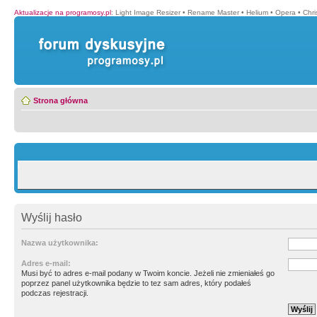
Aktualizacje na programosy.pl
:
Light Image Resizer
•
Rename Master
•
Helium
•
Opera
•
Chr
Strona główna
Wyślij hasło
Nazwa użytkownika:
Adres e-mail:
Musi być to adres e-mail podany w Twoim koncie. Jeżeli nie zmieniałeś go
poprzez panel użytkownika będzie to tez sam adres, który podałeś
podczas rejestracji.