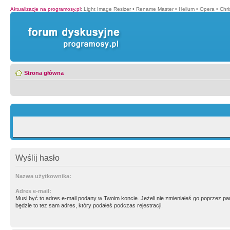
Aktualizacje na programosy.pl
:
Light Image Resizer
•
Rename Master
•
Helium
•
Opera
•
Chr
Strona główna
Wyślij hasło
Nazwa użytkownika:
Adres e-mail:
Musi być to adres e-mail podany w Twoim koncie. Jeżeli nie zmieniałeś go poprzez p
będzie to tez sam adres, który podałeś podczas rejestracji.