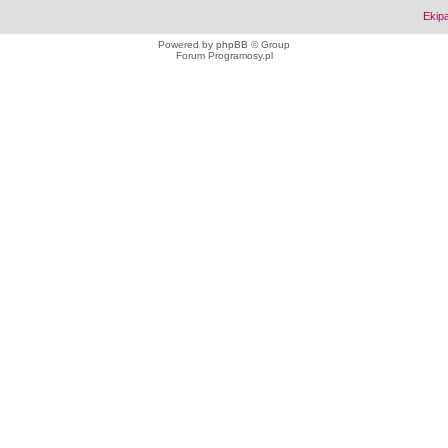
Ekip
Powered by
phpBB
© Group
Forum Programosy.pl