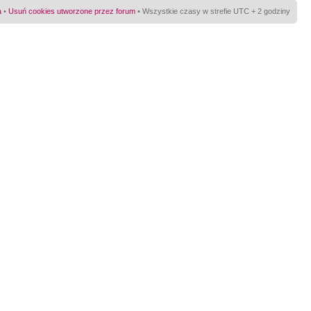
a
•
Usuń cookies utworzone przez forum
• Wszystkie czasy w strefie UTC + 2 godziny