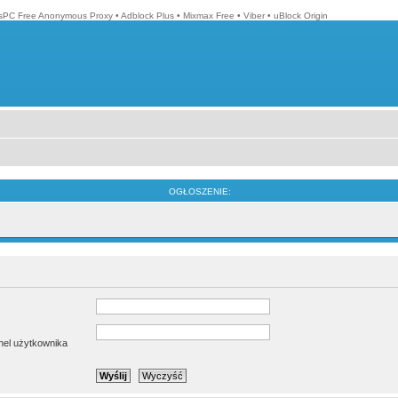
isPC Free Anonymous Proxy
•
Adblock Plus
•
Mixmax Free
•
Viber
•
uBlock Origin
OGŁOSZENIE:
anel użytkownika