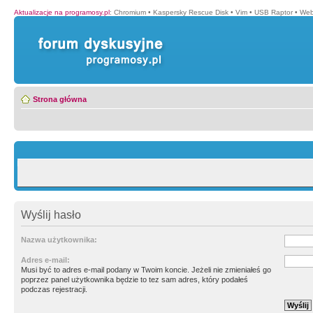
Aktualizacje na programosy.pl
:
Chromium
•
Kaspersky Rescue Disk
•
Vim
•
USB Raptor
•
Web
Strona główna
Wyślij hasło
Nazwa użytkownika:
Adres e-mail:
Musi być to adres e-mail podany w Twoim koncie. Jeżeli nie zmieniałeś go
poprzez panel użytkownika będzie to tez sam adres, który podałeś
podczas rejestracji.