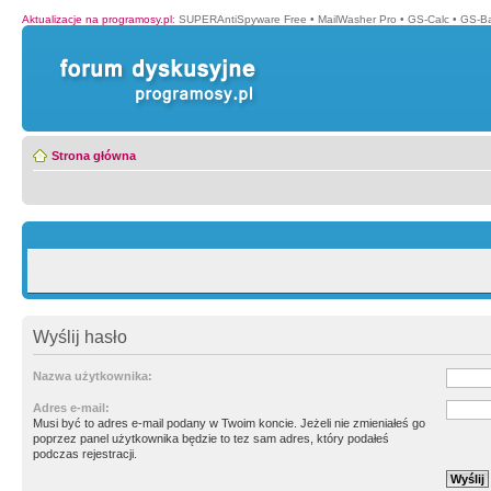
Aktualizacje na programosy.pl
:
SUPERAntiSpyware Free
•
MailWasher Pro
•
GS-Calc
•
GS-B
Strona główna
Wyślij hasło
Nazwa użytkownika:
Adres e-mail:
Musi być to adres e-mail podany w Twoim koncie. Jeżeli nie zmieniałeś go
poprzez panel użytkownika będzie to tez sam adres, który podałeś
podczas rejestracji.