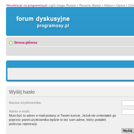
Aktualizacje na programosy.pl
:
Light Image Resizer
•
Rename Master
•
Helium
•
Opera
•
Chr
Strona główna
Wyślij hasło
Nazwa użytkownika:
Adres e-mail:
Musi być to adres e-mail podany w Twoim koncie. Jeżeli nie zmieniałeś go
poprzez panel użytkownika będzie to tez sam adres, który podałeś
podczas rejestracji.