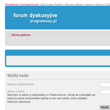
Aktualizacje na programosy.pl
:
Light Image Resizer
•
Rename Master
•
Helium
•
Opera
•
Chr
Strona główna
Wyślij hasło
Nazwa użytkownika:
Adres e-mail:
Musi być to adres e-mail podany w Twoim koncie. Jeżeli nie zmieniałeś go
poprzez panel użytkownika będzie to tez sam adres, który podałeś
podczas rejestracji.