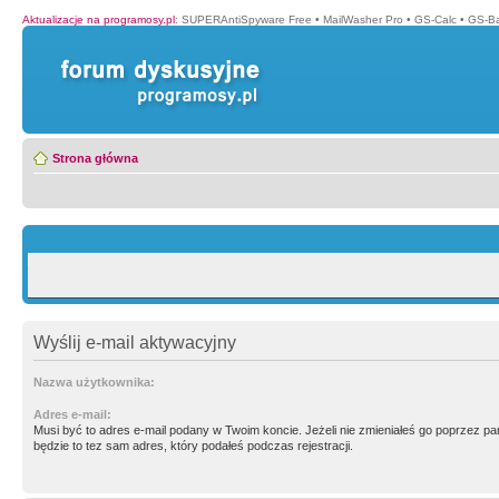
Aktualizacje na programosy.pl
:
SUPERAntiSpyware Free
•
MailWasher Pro
•
GS-Calc
•
GS-B
Strona główna
Wyślij e-mail aktywacyjny
Nazwa użytkownika:
Adres e-mail:
Musi być to adres e-mail podany w Twoim koncie. Jeżeli nie zmieniałeś go poprzez p
będzie to tez sam adres, który podałeś podczas rejestracji.