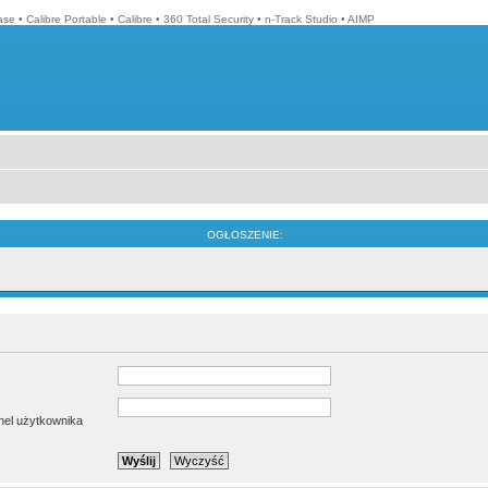
ase
•
Calibre Portable
•
Calibre
•
360 Total Security
•
n-Track Studio
•
AIMP
OGŁOSZENIE:
anel użytkownika