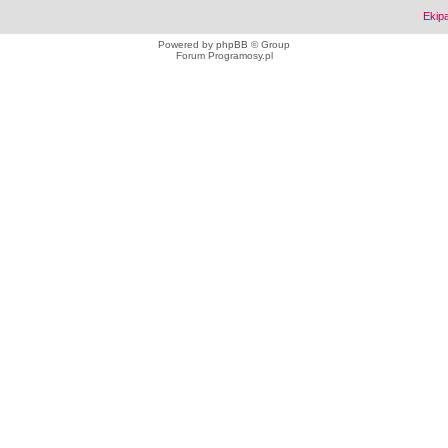
Ekip
Powered by
phpBB
© Group
Forum Programosy.pl