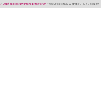
a
•
Usuń cookies utworzone przez forum
• Wszystkie czasy w strefie UTC + 2 godziny