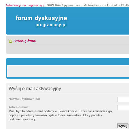
Aktualizacje na programosy.pl
:
SUPERAntiSpyware Free
•
MailWasher Pro
•
GS-Calc
•
GS-B
Strona główna
Wyślij e-mail aktywacyjny
Nazwa użytkownika:
Adres e-mail:
Musi być to adres e-mail podany w Twoim koncie. Jeżeli nie zmieniałeś go
poprzez panel użytkownika będzie to tez sam adres, który podałeś
podczas rejestracji.