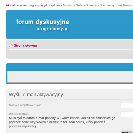
Aktualizacje na programosy.pl
:
XYplorer
•
Microsoft Safety Scanner
•
Kaspersky Virus Remova
Strona główna
Wyślij e-mail aktywacyjny
Nazwa użytkownika:
Adres e-mail:
Musi być to adres e-mail podany w Twoim koncie. Jeżeli nie zmieniałeś go
poprzez panel użytkownika będzie to tez sam adres, który podałeś
podczas rejestracji.