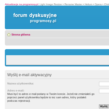
Aktualizacje na programosy.pl
:
Light Image Resizer
•
Rename Master
•
Helium
•
Opera
•
Chr
Strona główna
Wyślij e-mail aktywacyjny
Nazwa użytkownika:
Adres e-mail:
Musi być to adres e-mail podany w Twoim koncie. Jeżeli nie zmieniałeś go
poprzez panel użytkownika będzie to tez sam adres, który podałeś
podczas rejestracji.