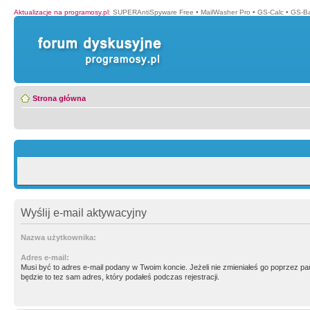
Aktualizacje na programosy.pl
:
SUPERAntiSpyware Free
•
MailWasher Pro
•
GS-Calc
•
GS-B
Strona główna
Wyślij e-mail aktywacyjny
Nazwa użytkownika:
Adres e-mail:
Musi być to adres e-mail podany w Twoim koncie. Jeżeli nie zmieniałeś go poprzez p
będzie to tez sam adres, który podałeś podczas rejestracji.