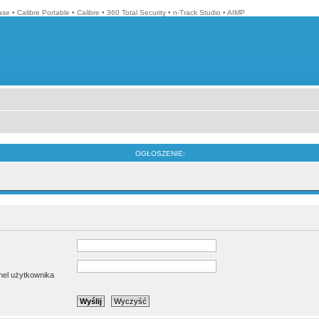
ase
•
Calibre Portable
•
Calibre
•
360 Total Security
•
n-Track Studio
•
AIMP
OGŁOSZENIE:
anel użytkownika