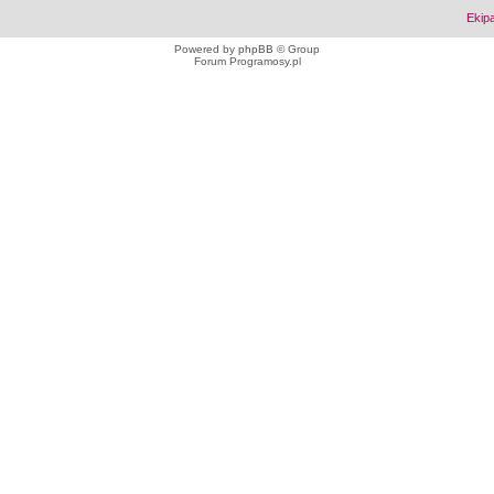
Ekip
Powered by
phpBB
© Group
Forum Programosy.pl