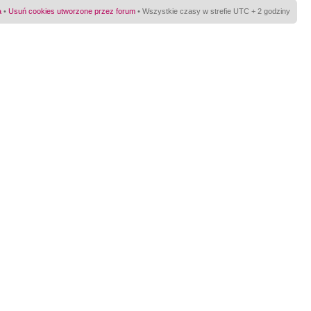
a
•
Usuń cookies utworzone przez forum
• Wszystkie czasy w strefie UTC + 2 godziny