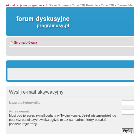
Aktualizacje na programosy.pl
:
Brave Browser
•
CrossFTP Portable
•
CrossFTP
•
System Mec
Strona główna
Wyślij e-mail aktywacyjny
Nazwa użytkownika:
Adres e-mail:
Musi być to adres e-mail podany w Twoim koncie. Jeżeli nie zmieniałeś go
poprzez panel użytkownika będzie to tez sam adres, który podałeś
podczas rejestracji.