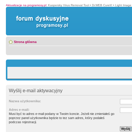
Aktualizacje na programosy.pl
:
Kaspersky Virus Removal Tool
•
Dr.WEB CureIt!
•
Light Image
Strona główna
Wyślij e-mail aktywacyjny
Nazwa użytkownika:
Adres e-mail:
Musi być to adres e-mail podany w Twoim koncie. Jeżeli nie zmieniałeś go
poprzez panel użytkownika będzie to tez sam adres, który podałeś
podczas rejestracji.