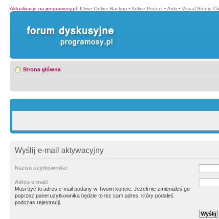
Aktualizacje na programosy.pl
:
IDrive Online Backup
•
Adlice Protect
•
Anki
•
Visual Studio C
Strona główna
Wyślij e-mail aktywacyjny
Nazwa użytkownika:
Adres e-mail:
Musi być to adres e-mail podany w Twoim koncie. Jeżeli nie zmieniałeś go
poprzez panel użytkownika będzie to tez sam adres, który podałeś
podczas rejestracji.