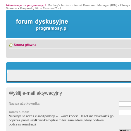
Aktualizacje na programosy.pl
:
Monkey′s Audio
•
Internet Download Manager (IDM)
•
Chasys
Scanner
•
Kaspersky Virus Removal Tool
Strona główna
Wyślij e-mail aktywacyjny
Nazwa użytkownika:
Adres e-mail:
Musi być to adres e-mail podany w Twoim koncie. Jeżeli nie zmieniałeś go
poprzez panel użytkownika będzie to tez sam adres, który podałeś
podczas rejestracji.