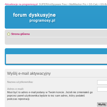
Aktualizacje na programosy.pl
:
SUPERAntiSpyware Free
•
MailWasher Pro
•
GS-Calc
•
GS-B
Strona główna
Wyślij e-mail aktywacyjny
Nazwa użytkownika:
Adres e-mail:
Musi być to adres e-mail podany w Twoim koncie. Jeżeli nie zmieniałeś go
poprzez panel użytkownika będzie to tez sam adres, który podałeś
podczas rejestracji.