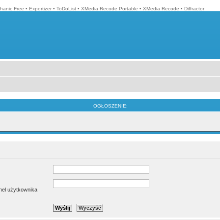
hanic Free
•
Exportizer
•
ToDoList
•
XMedia Recode Portable
•
XMedia Recode
•
Diffractor
OGŁOSZENIE:
anel użytkownika