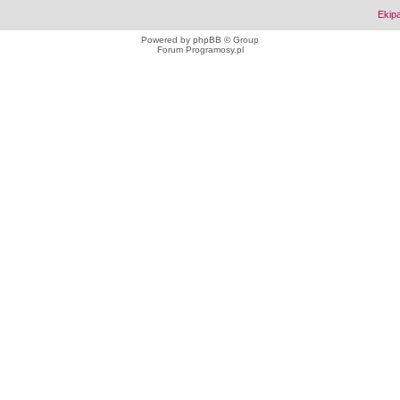
Ekip
Powered by
phpBB
© Group
Forum Programosy.pl