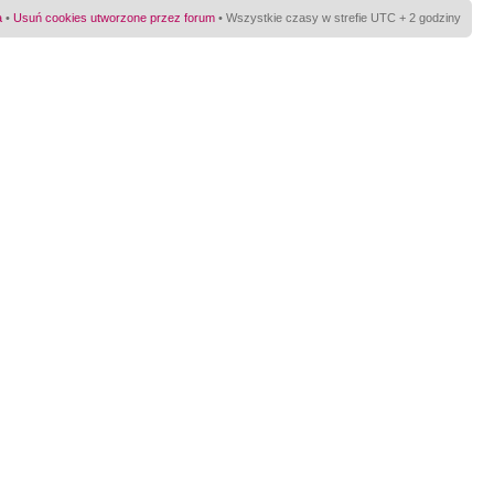
a
•
Usuń cookies utworzone przez forum
• Wszystkie czasy w strefie UTC + 2 godziny