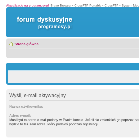
Aktualizacje na programosy.pl
:
Brave Browser
•
CrossFTP Portable
•
CrossFTP
•
System Mec
Strona główna
Wyślij e-mail aktywacyjny
Nazwa użytkownika:
Adres e-mail:
Musi być to adres e-mail podany w Twoim koncie. Jeżeli nie zmieniałeś go poprzez p
będzie to tez sam adres, który podałeś podczas rejestracji.