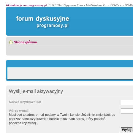
Aktualizacje na programosy.pl
:
SUPERAntiSpyware Free
•
MailWasher Pro
•
GS-Calc
•
GS-B
Strona główna
Wyślij e-mail aktywacyjny
Nazwa użytkownika:
Adres e-mail:
Musi być to adres e-mail podany w Twoim koncie. Jeżeli nie zmieniałeś go
poprzez panel użytkownika będzie to tez sam adres, który podałeś
podczas rejestracji.