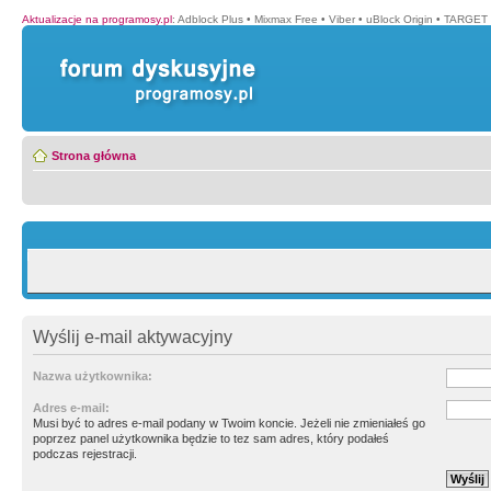
Aktualizacje na programosy.pl
:
Adblock Plus
•
Mixmax Free
•
Viber
•
uBlock Origin
•
TARGET 
Strona główna
Wyślij e-mail aktywacyjny
Nazwa użytkownika:
Adres e-mail:
Musi być to adres e-mail podany w Twoim koncie. Jeżeli nie zmieniałeś go
poprzez panel użytkownika będzie to tez sam adres, który podałeś
podczas rejestracji.