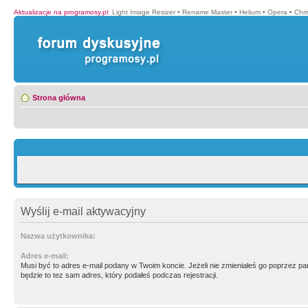
Aktualizacje na programosy.pl
:
Light Image Resizer
•
Rename Master
•
Helium
•
Opera
•
Chr
Strona główna
Wyślij e-mail aktywacyjny
Nazwa użytkownika:
Adres e-mail:
Musi być to adres e-mail podany w Twoim koncie. Jeżeli nie zmieniałeś go poprzez p
będzie to tez sam adres, który podałeś podczas rejestracji.