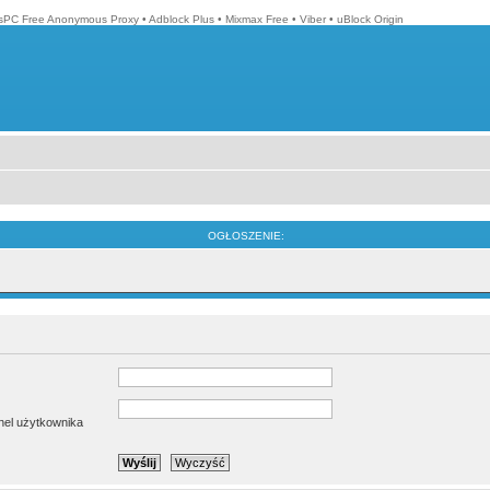
isPC Free Anonymous Proxy
•
Adblock Plus
•
Mixmax Free
•
Viber
•
uBlock Origin
OGŁOSZENIE:
anel użytkownika