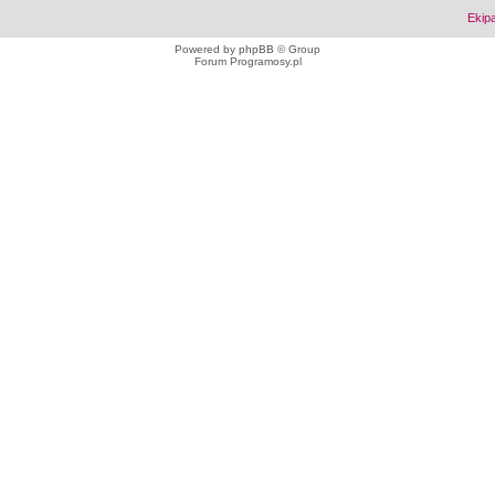
Ekip
Powered by
phpBB
© Group
Forum Programosy.pl