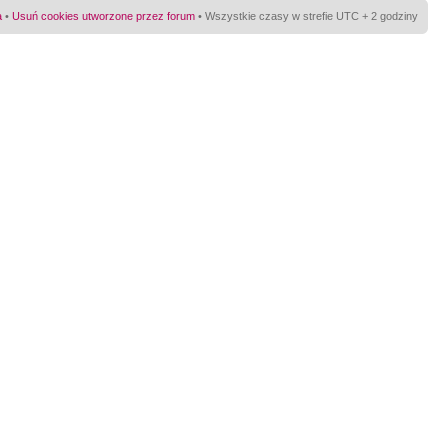
a
•
Usuń cookies utworzone przez forum
• Wszystkie czasy w strefie UTC + 2 godziny