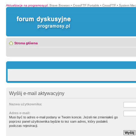
Aktualizacje na programosy.pl
:
Brave Browser
•
CrossFTP Portable
•
CrossFTP
•
System Mec
Strona główna
Wyślij e-mail aktywacyjny
Nazwa użytkownika:
Adres e-mail:
Musi być to adres e-mail podany w Twoim koncie. Jeżeli nie zmieniałeś go
poprzez panel użytkownika będzie to tez sam adres, który podałeś
podczas rejestracji.