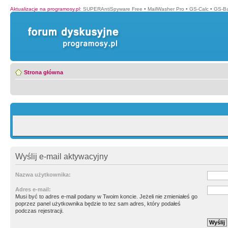
Aktualizacje na programosy.pl
:
SUPERAntiSpyware Free
•
MailWasher Pro
•
GS-Calc
•
GS-B
Strona główna
Wyślij e-mail aktywacyjny
Nazwa użytkownika:
Adres e-mail:
Musi być to adres e-mail podany w Twoim koncie. Jeżeli nie zmieniałeś go
poprzez panel użytkownika będzie to tez sam adres, który podałeś
podczas rejestracji.