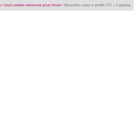
a
•
Usuń cookies utworzone przez forum
• Wszystkie czasy w strefie UTC + 2 godziny