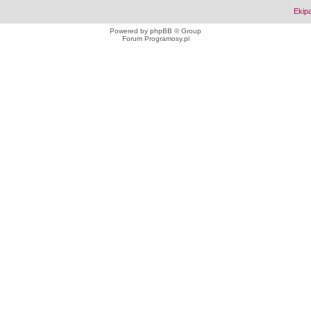
Ekip
Powered by
phpBB
© Group
Forum Programosy.pl