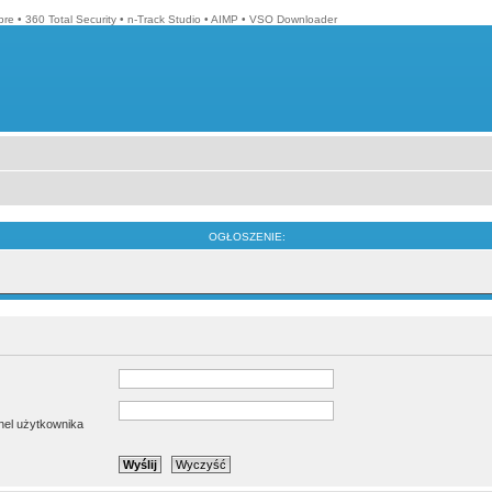
bre
•
360 Total Security
•
n-Track Studio
•
AIMP
•
VSO Downloader
OGŁOSZENIE:
anel użytkownika