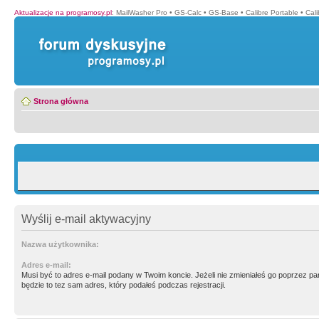
Aktualizacje na programosy.pl
:
MailWasher Pro
•
GS-Calc
•
GS-Base
•
Calibre Portable
•
Cali
Strona główna
Wyślij e-mail aktywacyjny
Nazwa użytkownika:
Adres e-mail:
Musi być to adres e-mail podany w Twoim koncie. Jeżeli nie zmieniałeś go poprzez p
będzie to tez sam adres, który podałeś podczas rejestracji.