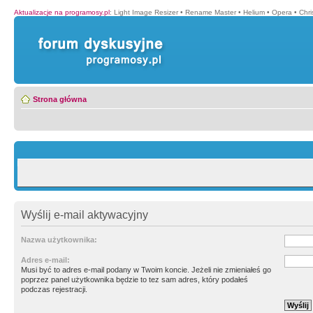
Aktualizacje na programosy.pl
:
Light Image Resizer
•
Rename Master
•
Helium
•
Opera
•
Chr
Strona główna
Wyślij e-mail aktywacyjny
Nazwa użytkownika:
Adres e-mail:
Musi być to adres e-mail podany w Twoim koncie. Jeżeli nie zmieniałeś go
poprzez panel użytkownika będzie to tez sam adres, który podałeś
podczas rejestracji.