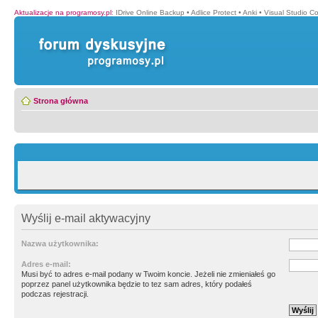
Aktualizacje na programosy.pl
:
IDrive Online Backup
•
Adlice Protect
•
Anki
•
Visual Studio C
Strona główna
Wyślij e-mail aktywacyjny
Nazwa użytkownika:
Adres e-mail:
Musi być to adres e-mail podany w Twoim koncie. Jeżeli nie zmieniałeś go
poprzez panel użytkownika będzie to tez sam adres, który podałeś
podczas rejestracji.