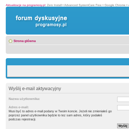
Aktualizacje na programosy.pl
:
Zero Install
•
Advanced SystemCare Free
•
Google Chrome
•
Strona główna
Wyślij e-mail aktywacyjny
Nazwa użytkownika:
Adres e-mail:
Musi być to adres e-mail podany w Twoim koncie. Jeżeli nie zmieniałeś go
poprzez panel użytkownika będzie to tez sam adres, który podałeś
podczas rejestracji.