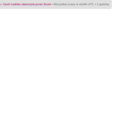
a
•
Usuń cookies utworzone przez forum
• Wszystkie czasy w strefie UTC + 2 godziny