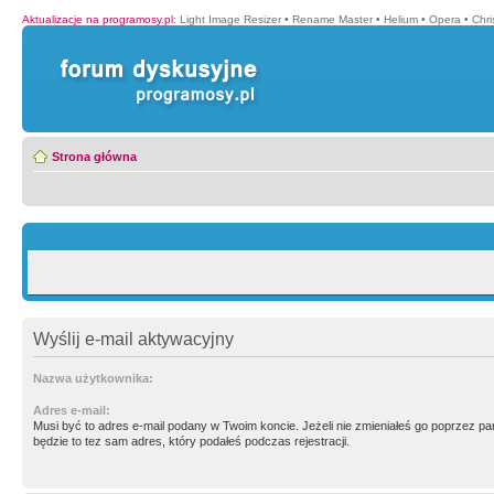
Aktualizacje na programosy.pl
:
Light Image Resizer
•
Rename Master
•
Helium
•
Opera
•
Chr
Strona główna
Wyślij e-mail aktywacyjny
Nazwa użytkownika:
Adres e-mail:
Musi być to adres e-mail podany w Twoim koncie. Jeżeli nie zmieniałeś go poprzez p
będzie to tez sam adres, który podałeś podczas rejestracji.