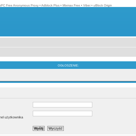
isPC Free Anonymous Proxy
•
Adblock Plus
•
Mixmax Free
•
Viber
•
uBlock Origin
OGŁOSZENIE:
anel użytkownika