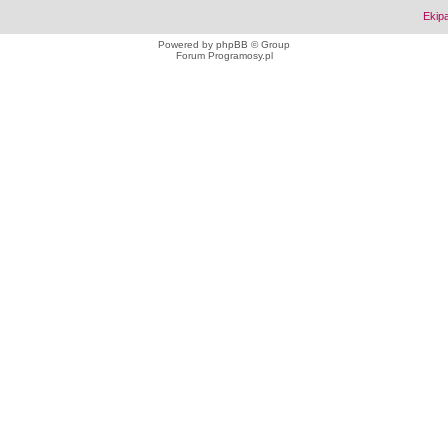
Ekip
Powered by
phpBB
© Group
Forum Programosy.pl