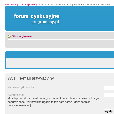
Aktualizacje na programosy.pl
:
Faktura VAT
•
Helium
•
PhpStorm
•
ReSharper
•
IntelliJ IDEA
Strona główna
Wyślij e-mail aktywacyjny
Nazwa użytkownika:
Adres e-mail:
Musi być to adres e-mail podany w Twoim koncie. Jeżeli nie zmieniałeś go
poprzez panel użytkownika będzie to tez sam adres, który podałeś
podczas rejestracji.