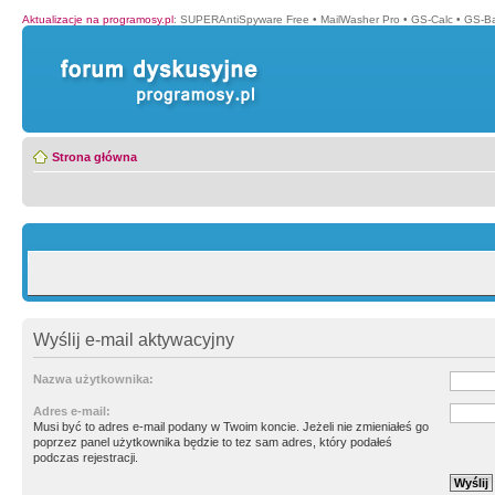
Aktualizacje na programosy.pl
:
SUPERAntiSpyware Free
•
MailWasher Pro
•
GS-Calc
•
GS-B
Strona główna
Wyślij e-mail aktywacyjny
Nazwa użytkownika:
Adres e-mail:
Musi być to adres e-mail podany w Twoim koncie. Jeżeli nie zmieniałeś go
poprzez panel użytkownika będzie to tez sam adres, który podałeś
podczas rejestracji.