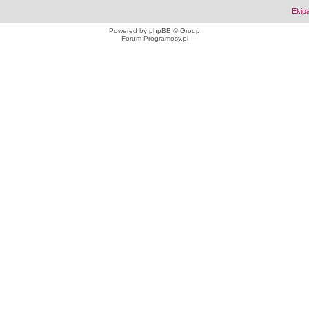
Ekip
Powered by
phpBB
© Group
Forum Programosy.pl