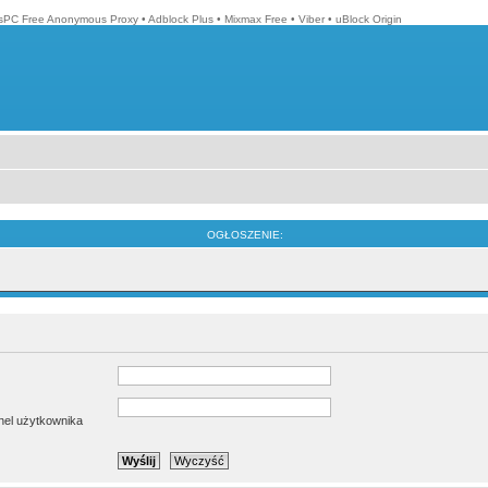
isPC Free Anonymous Proxy
•
Adblock Plus
•
Mixmax Free
•
Viber
•
uBlock Origin
OGŁOSZENIE:
anel użytkownika