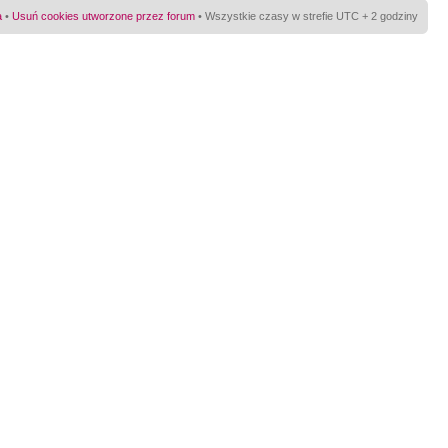
a
•
Usuń cookies utworzone przez forum
• Wszystkie czasy w strefie UTC + 2 godziny