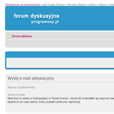
Aktualizacje na programosy.pl
:
Light Image Resizer
•
Rename Master
•
Helium
•
Opera
•
Chr
Strona główna
Wyślij e-mail aktywacyjny
Nazwa użytkownika:
Adres e-mail:
Musi być to adres e-mail podany w Twoim koncie. Jeżeli nie zmieniałeś go poprzez p
będzie to tez sam adres, który podałeś podczas rejestracji.