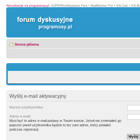
Aktualizacje na programosy.pl
:
SUPERAntiSpyware Free
•
MailWasher Pro
•
GS-Calc
•
GS-B
Strona główna
Wyślij e-mail aktywacyjny
Nazwa użytkownika:
Adres e-mail:
Musi być to adres e-mail podany w Twoim koncie. Jeżeli nie zmieniałeś go
poprzez panel użytkownika będzie to tez sam adres, który podałeś
podczas rejestracji.