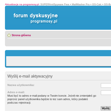
Aktualizacje na programosy.pl
:
SUPERAntiSpyware Free
•
MailWasher Pro
•
GS-Calc
•
GS-B
Strona główna
Wyślij e-mail aktywacyjny
Nazwa użytkownika:
Adres e-mail:
Musi być to adres e-mail podany w Twoim koncie. Jeżeli nie zmieniałeś go
poprzez panel użytkownika będzie to tez sam adres, który podałeś
podczas rejestracji.