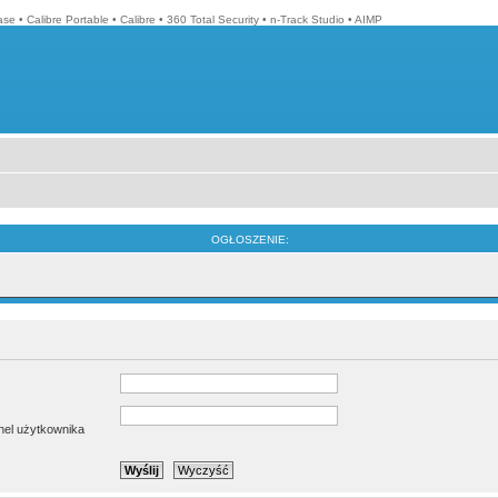
ase
•
Calibre Portable
•
Calibre
•
360 Total Security
•
n-Track Studio
•
AIMP
OGŁOSZENIE:
anel użytkownika