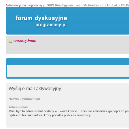
Aktualizacje na programosy.pl
:
SUPERAntiSpyware Free
•
MailWasher Pro
•
GS-Calc
•
GS-B
Strona główna
Wyślij e-mail aktywacyjny
Nazwa użytkownika:
Adres e-mail:
Musi być to adres e-mail podany w Twoim koncie. Jeżeli nie zmieniałeś go poprzez p
będzie to tez sam adres, który podałeś podczas rejestracji.