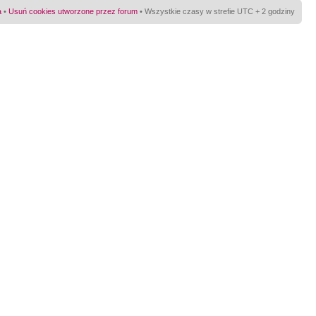
a
•
Usuń cookies utworzone przez forum
• Wszystkie czasy w strefie UTC + 2 godziny