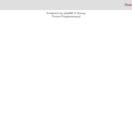
Ekip
Powered by
phpBB
© Group
Forum Programosy.pl