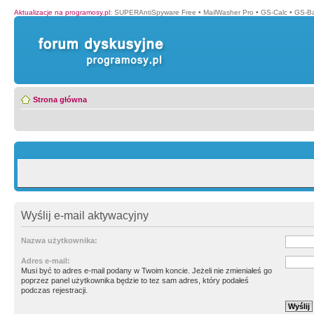
Aktualizacje na programosy.pl
:
SUPERAntiSpyware Free
•
MailWasher Pro
•
GS-Calc
•
GS-B
Strona główna
Wyślij e-mail aktywacyjny
Nazwa użytkownika:
Adres e-mail:
Musi być to adres e-mail podany w Twoim koncie. Jeżeli nie zmieniałeś go
poprzez panel użytkownika będzie to tez sam adres, który podałeś
podczas rejestracji.