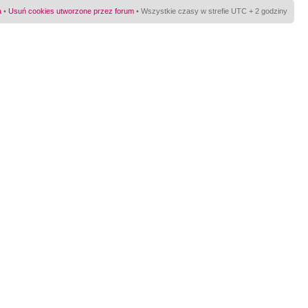
a
•
Usuń cookies utworzone przez forum
• Wszystkie czasy w strefie UTC + 2 godziny