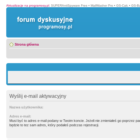
Aktualizacje na programosy.pl
:
SUPERAntiSpyware Free
•
MailWasher Pro
•
GS-Calc
•
GS-B
Strona główna
Wyślij e-mail aktywacyjny
Nazwa użytkownika:
Adres e-mail:
Musi być to adres e-mail podany w Twoim koncie. Jeżeli nie zmieniałeś go poprzez p
będzie to tez sam adres, który podałeś podczas rejestracji.