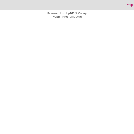
Ekip
Powered by
phpBB
© Group
Forum Programosy.pl