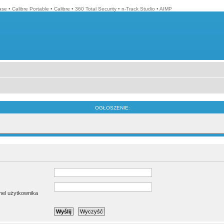
ase
•
Calibre Portable
•
Calibre
•
360 Total Security
•
n-Track Studio
•
AIMP
OGŁOSZENIE:
anel użytkownika