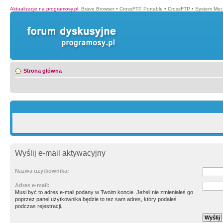
Aktualizacje na programosy.pl
:
Brave Browser
•
CrossFTP Portable
•
CrossFTP
•
System Mec
Strona główna
Wyślij e-mail aktywacyjny
Nazwa użytkownika:
Adres e-mail:
Musi być to adres e-mail podany w Twoim koncie. Jeżeli nie zmieniałeś go
poprzez panel użytkownika będzie to tez sam adres, który podałeś
podczas rejestracji.