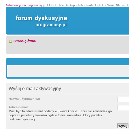
Aktualizacje na programosy.pl
:
IDrive Online Backup
•
Adlice Protect
•
Anki
•
Visual Studio C
Strona główna
Wyślij e-mail aktywacyjny
Nazwa użytkownika:
Adres e-mail:
Musi być to adres e-mail podany w Twoim koncie. Jeżeli nie zmieniałeś go
poprzez panel użytkownika będzie to tez sam adres, który podałeś
podczas rejestracji.