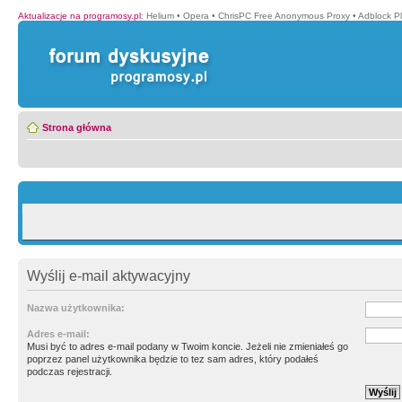
Aktualizacje na programosy.pl
:
Helium
•
Opera
•
ChrisPC Free Anonymous Proxy
•
Adblock P
Strona główna
Wyślij e-mail aktywacyjny
Nazwa użytkownika:
Adres e-mail:
Musi być to adres e-mail podany w Twoim koncie. Jeżeli nie zmieniałeś go
poprzez panel użytkownika będzie to tez sam adres, który podałeś
podczas rejestracji.