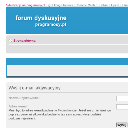
Aktualizacje na programosy.pl
:
Light Image Resizer
•
Rename Master
•
Helium
•
Opera
•
Chr
Strona główna
Wyślij e-mail aktywacyjny
Nazwa użytkownika:
Adres e-mail:
Musi być to adres e-mail podany w Twoim koncie. Jeżeli nie zmieniałeś go
poprzez panel użytkownika będzie to tez sam adres, który podałeś
podczas rejestracji.