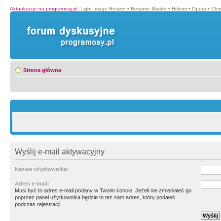
Aktualizacje na programosy.pl
:
Light Image Resizer
•
Rename Master
•
Helium
•
Opera
•
Chr
Strona główna
Wyślij e-mail aktywacyjny
Nazwa użytkownika:
Adres e-mail:
Musi być to adres e-mail podany w Twoim koncie. Jeżeli nie zmieniałeś go
poprzez panel użytkownika będzie to tez sam adres, który podałeś
podczas rejestracji.