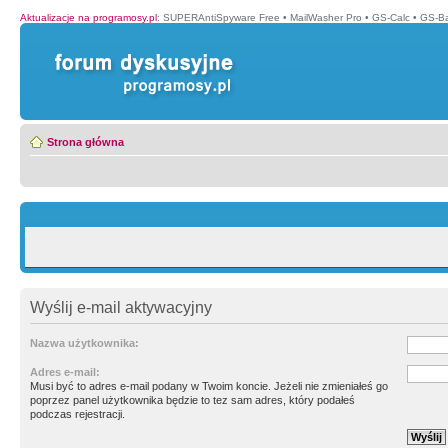
Aktualizacje na programosy.pl
:
SUPERAntiSpyware Free
•
MailWasher Pro
•
GS-Calc
•
GS-B
Strona główna
Wyślij e-mail aktywacyjny
Nazwa użytkownika:
Adres e-mail:
Musi być to adres e-mail podany w Twoim koncie. Jeżeli nie zmieniałeś go
poprzez panel użytkownika będzie to tez sam adres, który podałeś
podczas rejestracji.