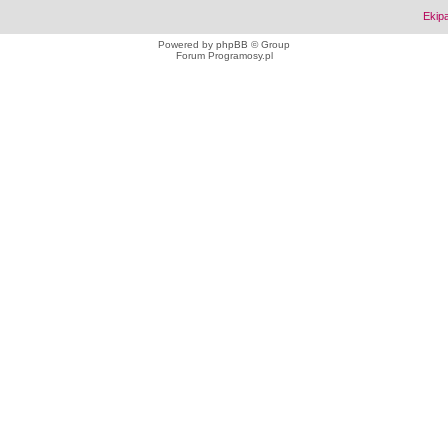
Ekip
Powered by
phpBB
© Group
Forum Programosy.pl