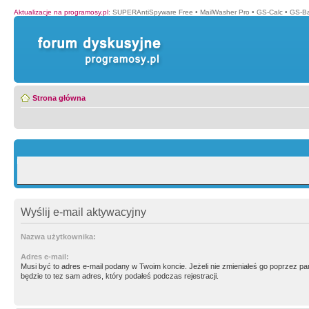
Aktualizacje na programosy.pl
:
SUPERAntiSpyware Free
•
MailWasher Pro
•
GS-Calc
•
GS-B
Strona główna
Wyślij e-mail aktywacyjny
Nazwa użytkownika:
Adres e-mail:
Musi być to adres e-mail podany w Twoim koncie. Jeżeli nie zmieniałeś go poprzez p
będzie to tez sam adres, który podałeś podczas rejestracji.