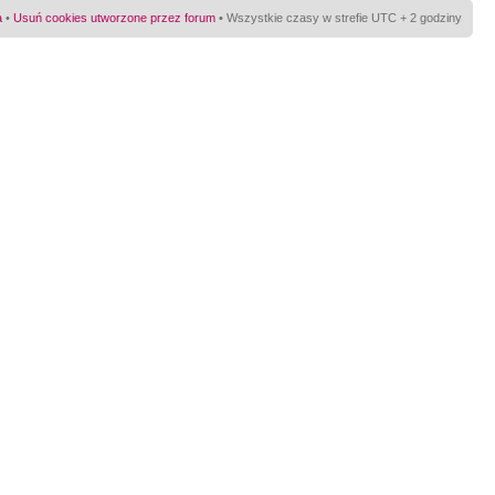
a
•
Usuń cookies utworzone przez forum
• Wszystkie czasy w strefie UTC + 2 godziny