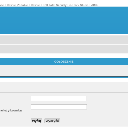
ase
•
Calibre Portable
•
Calibre
•
360 Total Security
•
n-Track Studio
•
AIMP
OGŁOSZENIE:
anel użytkownika