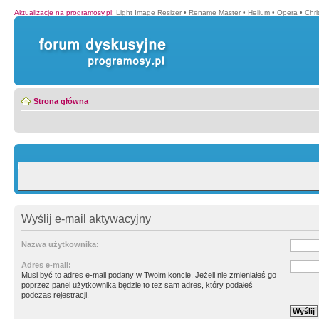
Aktualizacje na programosy.pl
:
Light Image Resizer
•
Rename Master
•
Helium
•
Opera
•
Chr
Strona główna
Wyślij e-mail aktywacyjny
Nazwa użytkownika:
Adres e-mail:
Musi być to adres e-mail podany w Twoim koncie. Jeżeli nie zmieniałeś go
poprzez panel użytkownika będzie to tez sam adres, który podałeś
podczas rejestracji.