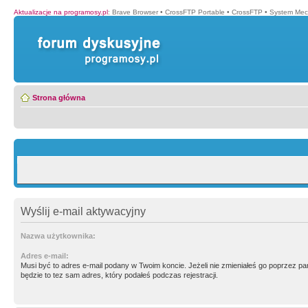
Aktualizacje na programosy.pl
:
Brave Browser
•
CrossFTP Portable
•
CrossFTP
•
System Mec
Strona główna
Wyślij e-mail aktywacyjny
Nazwa użytkownika:
Adres e-mail:
Musi być to adres e-mail podany w Twoim koncie. Jeżeli nie zmieniałeś go poprzez p
będzie to tez sam adres, który podałeś podczas rejestracji.