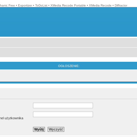
hanic Free
•
Exportizer
•
ToDoList
•
XMedia Recode Portable
•
XMedia Recode
•
Diffractor
OGŁOSZENIE:
anel użytkownika