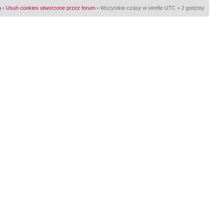
a
•
Usuń cookies utworzone przez forum
• Wszystkie czasy w strefie UTC + 2 godziny