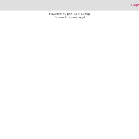
Ekip
Powered by
phpBB
© Group
Forum Programosy.pl