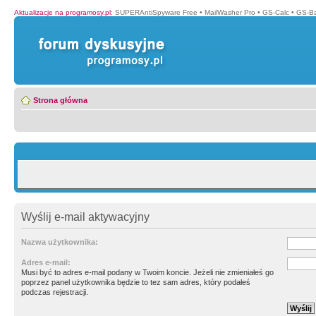
Aktualizacje na programosy.pl
:
SUPERAntiSpyware Free
•
MailWasher Pro
•
GS-Calc
•
GS-B
Strona główna
Wyślij e-mail aktywacyjny
Nazwa użytkownika:
Adres e-mail:
Musi być to adres e-mail podany w Twoim koncie. Jeżeli nie zmieniałeś go
poprzez panel użytkownika będzie to tez sam adres, który podałeś
podczas rejestracji.