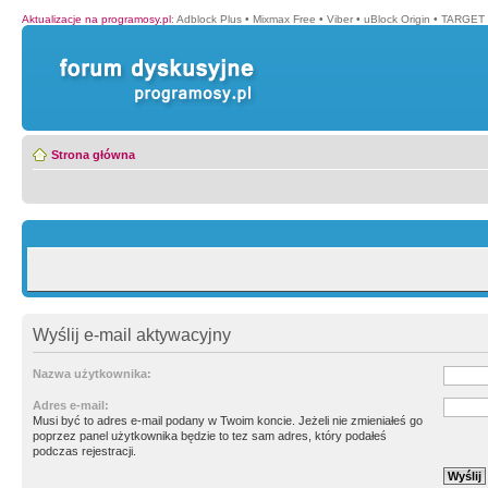
Aktualizacje na programosy.pl
:
Adblock Plus
•
Mixmax Free
•
Viber
•
uBlock Origin
•
TARGET 
Strona główna
Wyślij e-mail aktywacyjny
Nazwa użytkownika:
Adres e-mail:
Musi być to adres e-mail podany w Twoim koncie. Jeżeli nie zmieniałeś go
poprzez panel użytkownika będzie to tez sam adres, który podałeś
podczas rejestracji.