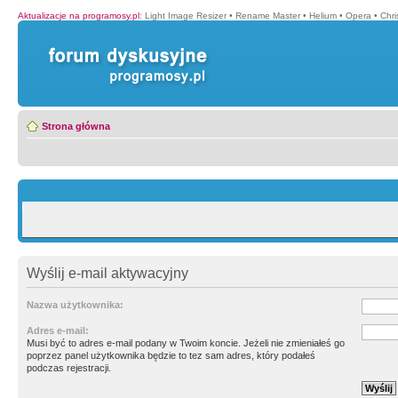
Aktualizacje na programosy.pl
:
Light Image Resizer
•
Rename Master
•
Helium
•
Opera
•
Chr
Strona główna
Wyślij e-mail aktywacyjny
Nazwa użytkownika:
Adres e-mail:
Musi być to adres e-mail podany w Twoim koncie. Jeżeli nie zmieniałeś go
poprzez panel użytkownika będzie to tez sam adres, który podałeś
podczas rejestracji.