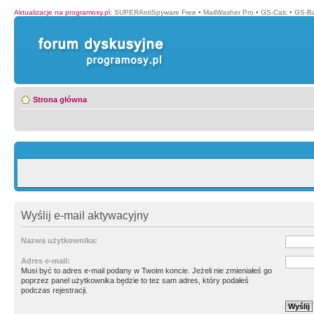
Aktualizacje na programosy.pl
:
SUPERAntiSpyware Free
•
MailWasher Pro
•
GS-Calc
•
GS-B
Strona główna
Wyślij e-mail aktywacyjny
Nazwa użytkownika:
Adres e-mail:
Musi być to adres e-mail podany w Twoim koncie. Jeżeli nie zmieniałeś go
poprzez panel użytkownika będzie to tez sam adres, który podałeś
podczas rejestracji.